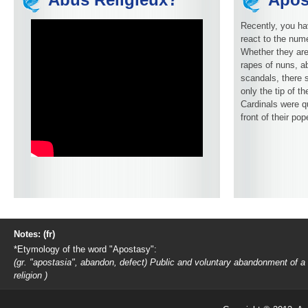
Recently, you ha
react to the num
Whether they are
rapes of nuns, ab
scandals, there 
only the tip of t
Cardinals were q
front of their pop
Notes: (fr)
*Etymology of the word "Apostasy":
(gr. "apostasia", abandon, defect) Public and voluntary abandonment of a
religion )