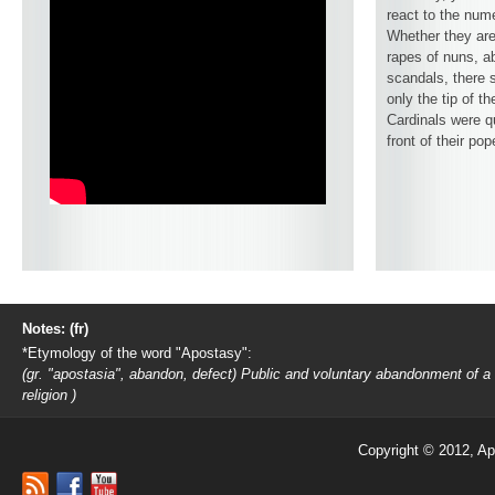
react to the num
Whether they are
rapes of nuns, ab
scandals, there 
only the tip of t
Cardinals were q
front of their pop
Notes: (fr)
*Etymology of the word "Apostasy":
(gr. "apostasia", abandon, defect) Public and voluntary abandonment of a
religion )
Copyright © 2012, Ap