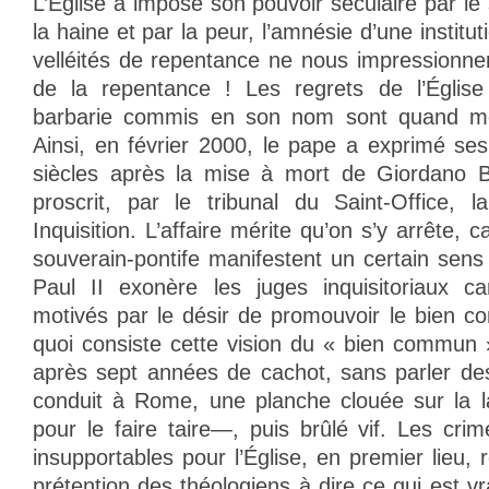
L’Église a imposé son pouvoir séculaire par le 
la haine et par la peur, l’amnésie d’une institu
velléités de repentance ne nous impressionne
de la repentance ! Les regrets de l’Églis
barbarie commis en son nom sont quand mê
Ainsi, en février 2000, le pape a exprimé ses
siècles après la mise à mort de Giordano B
proscrit, par le tribunal du Saint-Office, l
Inquisition. L’affaire mérite qu’on s’y arrête, 
souverain-pontife manifestent un certain sen
Paul II exonère les juges inquisitoriaux ca
motivés par le désir de promouvoir le bien 
quoi consiste cette vision du « bien commun »
après sept années de cachot, sans parler des
conduit à Rome, une planche clouée sur la
pour le faire taire—, puis brûlé vif. Les cri
insupportables pour l’Église, en premier lieu,
prétention des théologiens à dire ce qui est vra